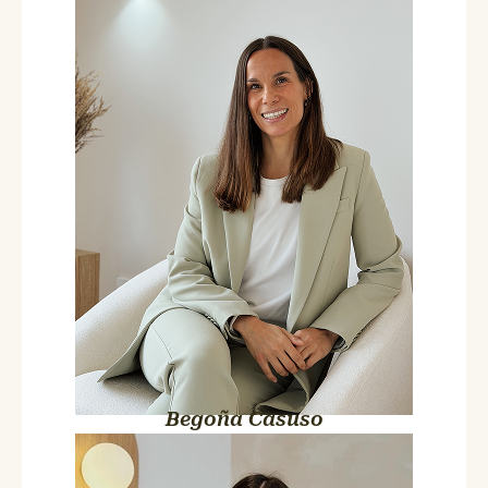
Begoña Casuso Pérez
CEO de Centro LA VIDA
Colegiada nº 3797
La que lo montó todo. La que toma las decisiones difíciles, lleva
los números al dedillo, cuida del equipo y hace que este centro
tenga la personalidad que tiene. Fisioterapeuta que dejó de
tratar a los pacientes para tratar otra cosa: que todo lo demás
funcione. Es el timón de VIDA.
Begoña Casuso
Ana María Rosa Terrón