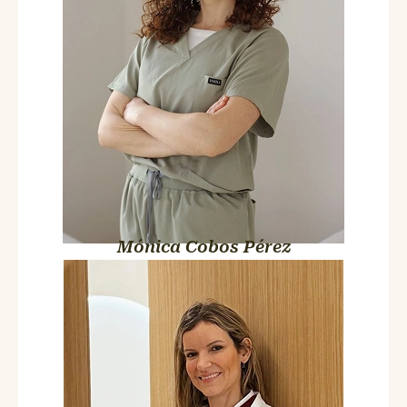
mejor: te lo cuenta con una energía que te alegra el día.
Mónica Cobos Pérez
Dra. María Herrero Fernández
Médico Estético y Cirujana
Maxilofacial
Colegiada nº 282862845
Doctora con mayúsculas. Viene a LA VIDA con el mismo
objetivo de siempre: que cada persona salga siendo la mejor
versión de sí misma. Sin exageraciones, sin prometer lo que no