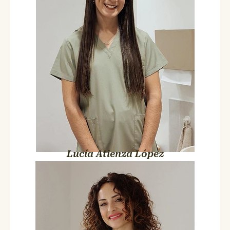
Tiene una forma de tratar a los más pequeños que transmite
tranquilidad desde el primer minuto. Observa, entiende y actúa
sin prisas. Y eso hace que todo sea más fácil. Para ellos… y para
ti.
Lucía Atienza López
Mónica Cobos Pérez
Enfermera
Colegiada nº 008733
Lleva en el equipo más años que muchos. Conoce a sus
pacientes como la palma de su mano. Sabe escuchar, sabe
aconsejar y sabe exactamente qué necesita cada piel. Pero lo