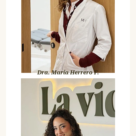
es posible. Solo criterio médico y manos expertas.
Dra. María Herrero F.
Ana Rodríguez Bazán
Community Manager y Gerente
Sin colegiado pero imprescindible. Llegó para poner orden en
la recepción y acabó ordenando La VIDA. Hoy es la gerente del
centro, la voz de la clínica en redes y la persona que hace que
Bego pueda dormir tranquila por las noches. Todo pasa por
Ana.