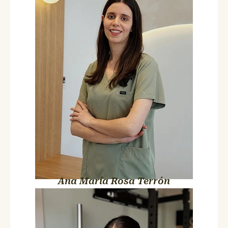
Fisioterapia Avanzada, ATM y Pilates
Terapéutico
Colegiada nº 9002
Precisa como pocas. Sus pacientes saben que con ella están en
manos de alguien que no se le escapa una. Ni un detalle de
cómo te mueves, ni un cambio de una sesión a otra, ni el
momento en que estás a punto de flojear en ese ejercicio de
Pilates.
Ana María Rosa Terrón
Marta De La Plaza
Fisioterapia Avanzada y Pilates
Terapéutico