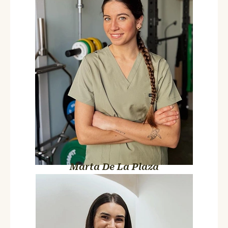
Colegiada nº 9208
Con Marta sabes que vas a trabajar. Es de las que te llevan al
límite justo para que mejores de verdad. Sales de la sesión
notándolo… y a los días, agradeciéndolo.
Marta De La Plaza
Lucía Atienza López
Fisioterapia Pediátrica y Pilates
Terapéutico
Colegiada nº 1052