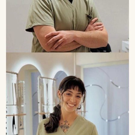
Ingrid Hernández
Fisioterapeuta
Especialista en método pilates (suelo, springboard, reformer y
trabajo con implementos) además cuenta con formación en
ecografía musculoesquelética e invasiva.
Antonio Raya