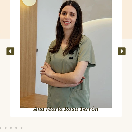
Fisioterapia Avanzada, ATM y
Pilates Terapéutico
Colegiada nº 9002
“No deja una mandíbula sin domar. Mano fina,
carácter dulce.”
Ana María Rosa Terrón