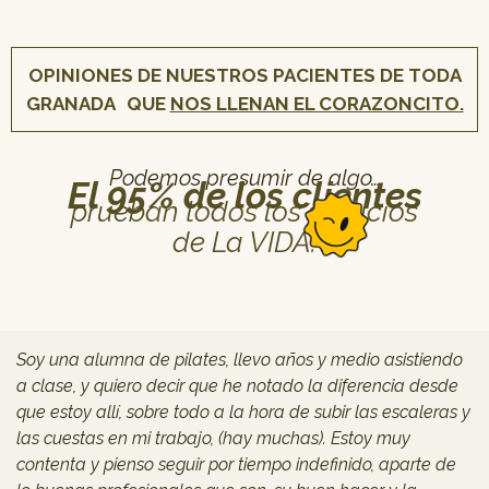
OPINIONES DE NUESTROS PACIENTES DE TODA
GRANADA QUE
NOS LLENAN EL CORAZONCITO.
Podemos presumir de algo…
El 95% de los clientes
prueban todos los servicios
de La VIDA.
Soy una alumna de pilates, llevo años y medio asistiendo
a clase, y quiero decir que he notado la diferencia desde
que estoy allí, sobre todo a la hora de subir las escaleras y
las cuestas en mi trabajo, (hay muchas). Estoy muy
contenta y pienso seguir por tiempo indefinido, aparte de