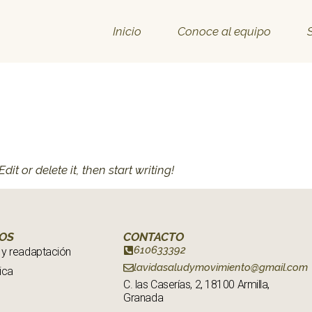
Inicio
Conoce al equipo
it or delete it, then start writing!
IOS
CONTACTO
610633392
 y readaptación
lavidasaludymovimiento@gmail.com
ica
C. las Caserías, 2, 18100 Armilla,
Granada